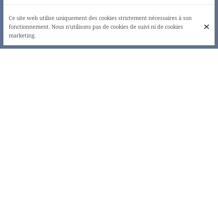
Ce site web utilise uniquement des cookies strictement nécessaires à son
fonctionnement. Nous n'utilisons pas de cookies de suivi ni de cookies
marketing.
AMOUR, BOIRE ET MANGER!
Origine, situé à deux pas de la place Jourdan, surprendra les bouches
les plus novices comme les plus raffinées. A l'arrivée : un tableau, avec
quatre menus, où chacun trouvera son plaisir, qu'il soit ou non
coupable. Des ingrédients inconnus, des mélanges de saveurs
osés...laissez-vous surprendre !