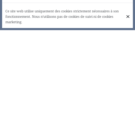
Ce site web utilise uniquement des cookies strictement nécessaires à son
fonctionnement. Nous n'utilisons pas de cookies de suivi ni de cookies
marketing.
AMOUR, BOIRE ET MANGER!
Origine, situé à deux pas de la place Jourdan, surprendra les bouches
les plus novices comme les plus raffinées. A l'arrivée : un tableau, avec
quatre menus, où chacun trouvera son plaisir, qu'il soit ou non
coupable. Des ingrédients inconnus, des mélanges de saveurs
osés...laissez-vous surprendre !